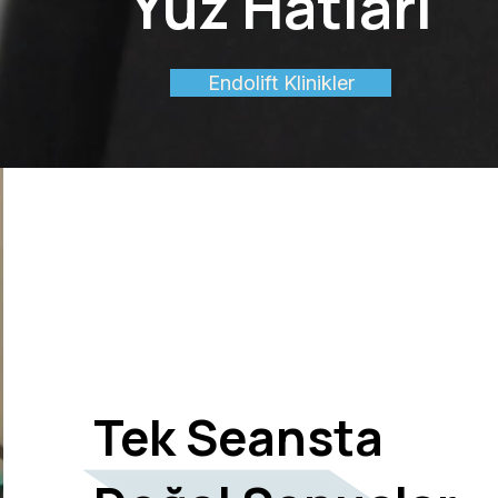
Yüz Hatları
Endolift Klinikler
Tek Seansta