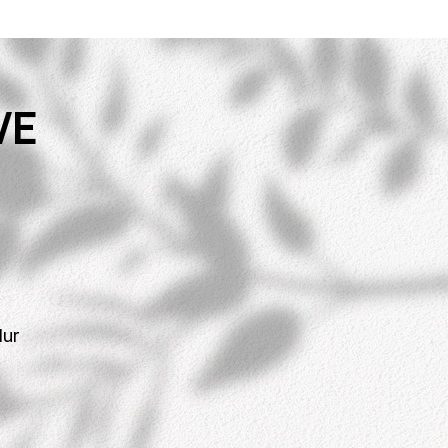
VE
lur