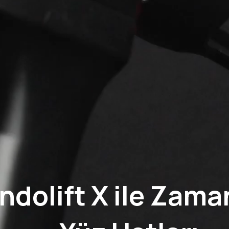
ndolift X ile Zama