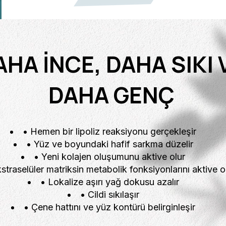
AHA İNCE, DAHA SIKI 
DAHA GENÇ
• Hemen bir lipoliz reaksiyonu gerçekleşir
• Yüz ve boyundaki hafif sarkma düzelir
• Yeni kolajen oluşumunu aktive olur
straselüler matriksin metabolik fonksiyonlarını aktive o
• Lokalize aşırı yağ dokusu azalır
• Cildi sıkılaşır
• Çene hattını ve yüz kontürü belirginleşir