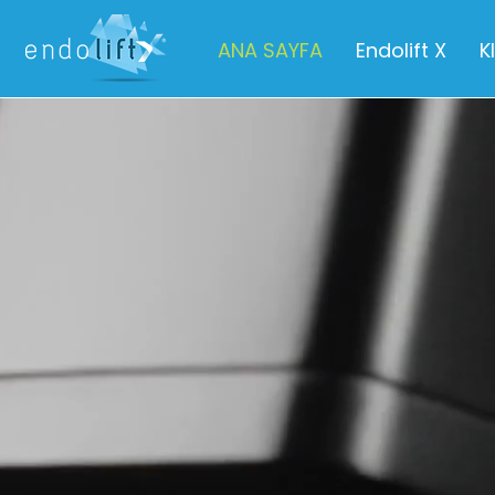
ANA SAYFA
Endolift X
K