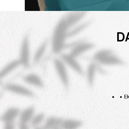
D
• Ek